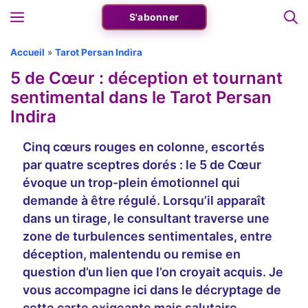
Aller
Menu
S'abonner
au
contenu
Accueil
»
Tarot Persan Indira
5 de Cœur : déception et tournant
sentimental dans le Tarot Persan
Indira
Cinq cœurs rouges en colonne, escortés
par quatre sceptres dorés : le 5 de Cœur
évoque un trop-plein émotionnel qui
demande à être régulé. Lorsqu’il apparaît
dans un tirage, le consultant traverse une
zone de turbulences sentimentales, entre
déception, malentendu ou remise en
question d’un lien que l’on croyait acquis. Je
vous accompagne ici dans le décryptage de
cette carte exigeante mais salutaire.