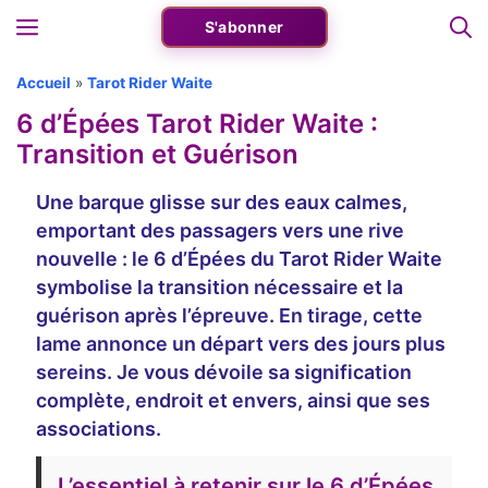
Aller
Menu
S'abonner
au
contenu
Accueil
»
Tarot Rider Waite
6 d’Épées Tarot Rider Waite :
Transition et Guérison
Une barque glisse sur des eaux calmes,
emportant des passagers vers une rive
nouvelle : le 6 d’Épées du Tarot Rider Waite
symbolise la transition nécessaire et la
guérison après l’épreuve. En tirage, cette
lame annonce un départ vers des jours plus
sereins. Je vous dévoile sa signification
complète, endroit et envers, ainsi que ses
associations.
L’essentiel à retenir sur le 6 d’Épées