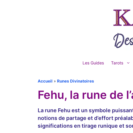
Aller
au
contenu
Les Guides
Tarots
Accueil
»
Runes Divinatoires
Fehu, la rune de l
La rune Fehu est un symbole puissant 
notions de partage et d’effort préalab
significations en tirage runique et s