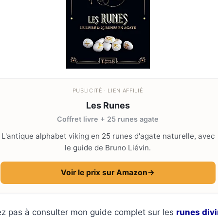
PUBLICITÉ · LIEN AFFILIÉ
Les Runes
Coffret livre + 25 runes agate
L'antique alphabet viking en 25 runes d'agate naturelle, avec
le guide de Bruno Liévin.
Voir le prix sur Amazon
→
tez pas à consulter mon guide complet sur les
runes divi