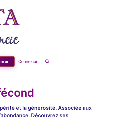
nner
Connexion
 fécond
périté et la générosité. Associée aux
er l’abondance. Découvrez ses