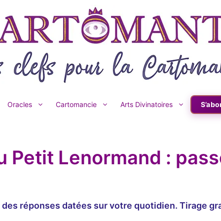
Oracles
Cartomancie
Arts Divinatoires
S’abo
u Petit Lenormand : pass
es réponses datées sur votre quotidien. Tirage gratui