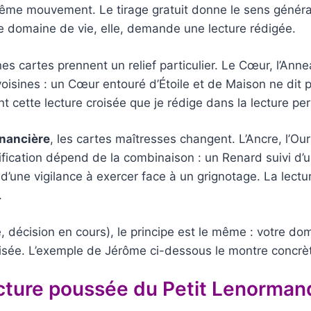
 même mouvement. Le tirage gratuit donne le sens généra
e domaine de vie, elle, demande une lecture rédigée.
nes cartes prennent un relief particulier. Le Cœur, l’Ann
 voisines : un Cœur entouré d’Étoile et de Maison ne di
t cette lecture croisée que je rédige dans la lecture pe
inancière
, les cartes maîtresses changent. L’Ancre, l’Ou
gnification dépend de la combinaison : un Renard suivi d
e d’une vigilance à exercer face à un grignotage. La lec
.
é, décision en cours), le principe est le même : votre dom
alisée. L’exemple de Jérôme ci-dessous le montre concr
cture poussée du Petit Lenorman