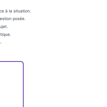
ce à la situation.
uestion posée.
ujet.
tique.
.