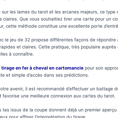
 sur les lames du tarot et les arcanes majeurs, ce type d
ns claires. Que vous souhaitiez tirer une carte pour un co
r, cette méthode constitue une excellente porte d’entrée
ec le jeu de 32 propose différentes façons de répondre 
rapides et claires. Cette pratique, très populaire auprè
lles à connaître.
e
tirage en fer à cheval en cartomancie
pour son approc
te et simple d’accès dans ses prédictions.
r votre avenir, il est recommandé d’effectuer un battage d
et favorise une meilleure connexion aux cartes du tarot.
les tas issus de la coupe donnent déjà un premier aperç
ieux pour affiner l’interprétation du tirage.